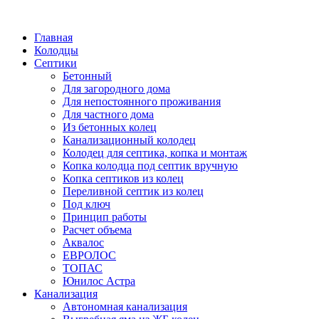
Написать в Telegram
Главная
Колодцы
Септики
Бетонный
Для загородного дома
Для непостоянного проживания
Для частного дома
Из бетонных колец
Канализационный колодец
Колодец для септика, копка и монтаж
Копка колодца под септик вручную
Копка септиков из колец
Переливной септик из колец
Под ключ
Принцип работы
Расчет объема
Аквалос
ЕВРОЛОС
ТОПАС
Юнилос Астра
Канализация
Автономная канализация