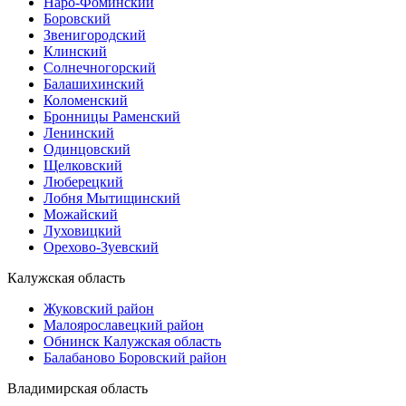
Наро-Фоминский
Боровский
Звенигородский
Клинский
Солнечногорский
Балашихинский
Коломенский
Бронницы Раменский
Ленинский
Одинцовский
Щелковский
Люберецкий
Лобня Мытищинский
Можайский
Луховицкий
Орехово-Зуевский
Калужская область
Жуковский район
Малоярославецкий район
Обнинск Калужская область
Балабаново Боровский район
Владимирская область