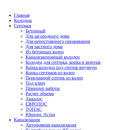
Написать в Telegram
Главная
Колодцы
Септики
Бетонный
Для загородного дома
Для непостоянного проживания
Для частного дома
Из бетонных колец
Канализационный колодец
Колодец для септика, копка и монтаж
Копка колодца под септик вручную
Копка септиков из колец
Переливной септик из колец
Под ключ
Принцип работы
Расчет объема
Аквалос
ЕВРОЛОС
ТОПАС
Юнилос Астра
Канализация
Автономная канализация